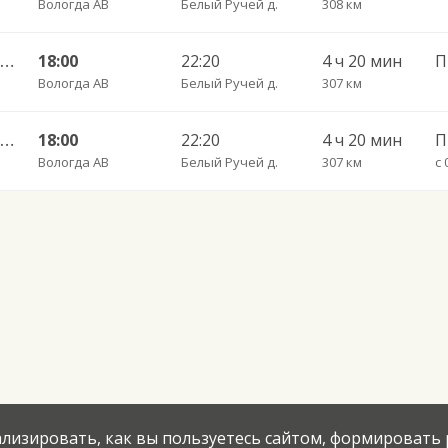
Вологда АВ
Белый Ручей д.
308 км
Вологда АВ — Вытегра АС ч/з Липин Бор 782
18:00
22:20
4 ч 20 мин
П
Вологда АВ
Белый Ручей д.
307 км
Вологда АВ — Вытегра АС ч/з Липин Бор 782
18:00
22:20
4 ч 20 мин
Вологда АВ
Белый Ручей д.
307 км
с 
нализировать, как вы пользуетесь сайтом, формировать