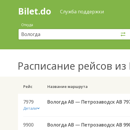
Bilet.do
—
Bilet.do
Поиск
Служба поддержки
и
покупка
Откуда
билетов
на
автобус
онлайн
Расписание рейсов
из 
Рейс
Название маршрута
7979
Вологда АВ — Петрозаводск АВ 79
Детали
9900
Вологда АВ — Петрозаводск АВ 99