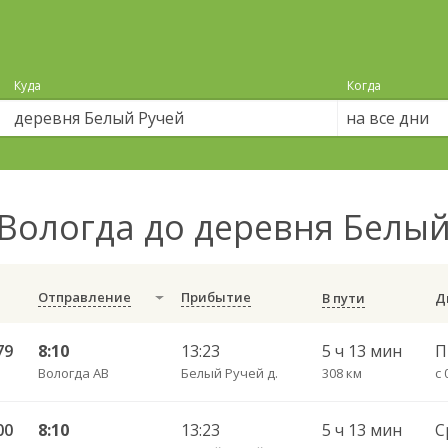
Куда
Когда
на все дни
Вологда до деревня Белы
Отправление
Прибытие
В пути
79
8:10
13:23
5 ч 13 мин
Вологда АВ
Белый Ручей д.
308 км
с 
00
8:10
13:23
5 ч 13 мин
С