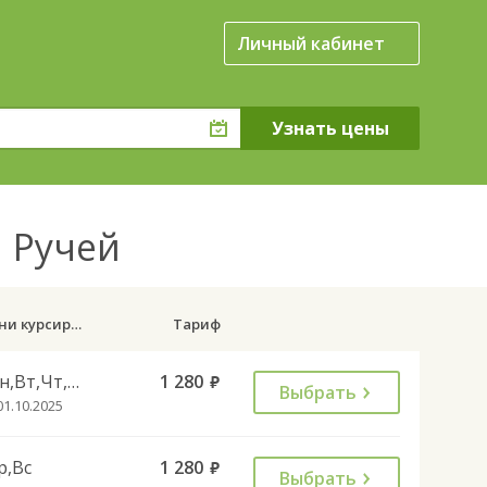
Личный кабинет
й Ручей
Дни курсирования
Тариф
Пн,Вт,Чт,Пт,Сб
1 280
руб.
Выбрать
01.10.2025
р,Вс
1 280
руб.
Выбрать