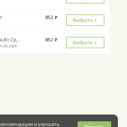
т
852
руб.
Выбрать
Пн,Вт,Ср,Чт,Сб,Вс
852
руб.
Выбрать
01.05.2024
 рекомендации и улучшать