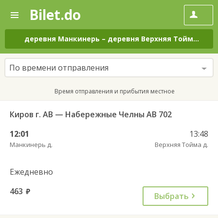
Bilet.do
—
Bilet.do
Поиск
и
покупка
деревня Манкинерь
–
деревня Верхняя Тойма
на в
билетов
на
автобус
По времени отправления
онлайн
Время отправления и прибытия местное
Киров г. АВ — Набережные Челны АВ 702
12:01
13:48
Манкинерь д.
Верхняя Тойма д.
Ежедневно
463
руб.
Выбрать