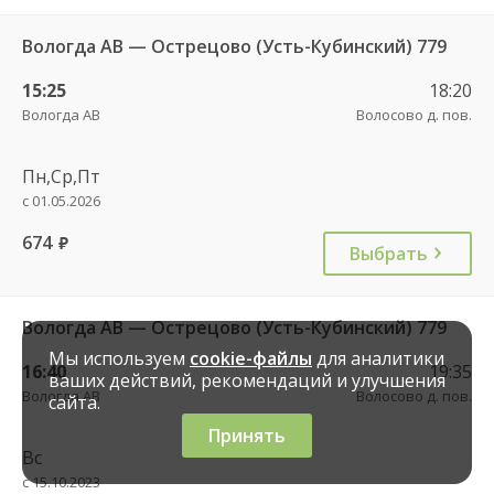
Вологда АВ — Острецово (Усть-Кубинский) 779
15:25
18:20
Вологда АВ
Волосово д. пов.
Пн,Ср,Пт
с 01.05.2026
674
руб.
Выбрать
Вологда АВ — Острецово (Усть-Кубинский) 779
Мы используем
cookie-файлы
для аналитики
16:40
19:35
ваших действий, рекомендаций и улучшения
Вологда АВ
Волосово д. пов.
сайта.
Принять
Вс
с 15.10.2023