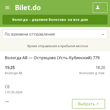
Bilet.do
—
Bilet.do
Поиск
и
покупка
Вологда
–
деревня Волосово
на все дни
билетов
на
автобус
По времени отправления
онлайн
Время отправления и прибытия местное
Вологда АВ — Острецово (Усть-Кубинский) 779
15:25
18:20
Вологда АВ
Волосово д. пов.
Сб
с 01.05.2026
—
Выбрать