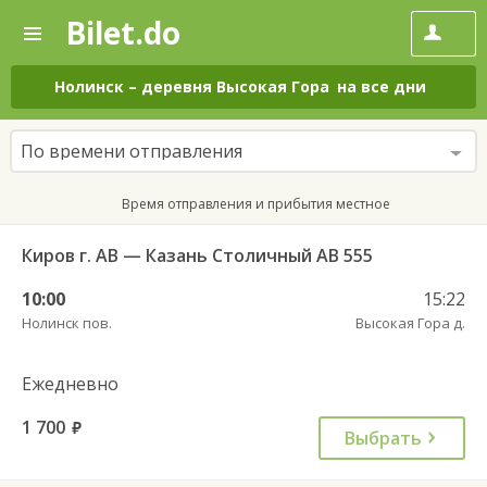
Bilet.do
—
Bilet.do
Поиск
и
покупка
Нолинск
–
деревня Высокая Гора
на все дни
билетов
на
автобус
По времени отправления
онлайн
Время отправления и прибытия местное
Киров г. АВ — Казань Столичный АВ 555
10:00
15:22
Нолинск пов.
Высокая Гора д.
Ежедневно
1 700
руб.
Выбрать