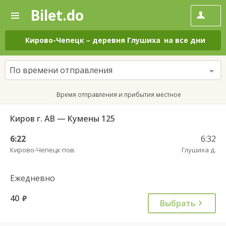
Bilet.do
—
Bilet.do
Поиск
и
покупка
Кирово-Чепецк
–
деревня Глушиха
на все дни
билетов
на
автобус
По времени отправления
онлайн
Время отправления и прибытия местное
Киров г. АВ — Кумены 125
6:22
6:32
Кирово-Чепецк пов.
Глушиха д.
Ежедневно
40
руб.
Выбрать