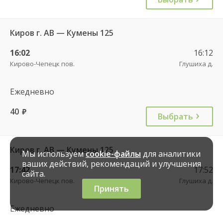
Киров г. АВ — Кумены 125
16:02
16:12
Кирово-Чепецк пов.
Глушиха д.
Ежедневно
40
руб.
Выбрать
Киров г. АВ — Кумены 125
Мы используем
cookie-файлы
для аналитики
ваших действий, рекомендаций и улучшения
17:42
17:52
сайта.
Кирово-Чепецк пов.
Глушиха д.
Принять
Ежедневно