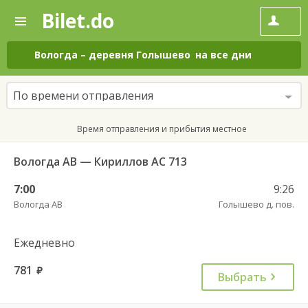
Bilet.do
—
Bilet.do
Поиск
и
покупка
Вологда
–
деревня Голышево
на все дни
билетов
на
автобус
По времени отправления
онлайн
Время отправления и прибытия местное
Вологда АВ — Кириллов АС 713
7:00
9:26
Вологда АВ
Голышево д. пов.
Ежедневно
781
руб.
Выбрать