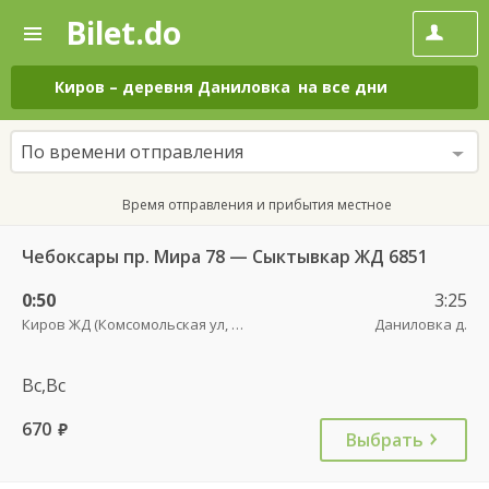
Bilet.do
—
Bilet.do
Поиск
и
покупка
Киров
–
деревня Даниловка
на все дни
билетов
на
автобус
По времени отправления
онлайн
Время отправления и прибытия местное
Чебоксары пр. Мира 78 — Сыктывкар ЖД 6851
0:50
3:25
Киров ЖД (Комсомольская ул, 42)
Даниловка д.
Вс,Вс
670
руб.
Выбрать