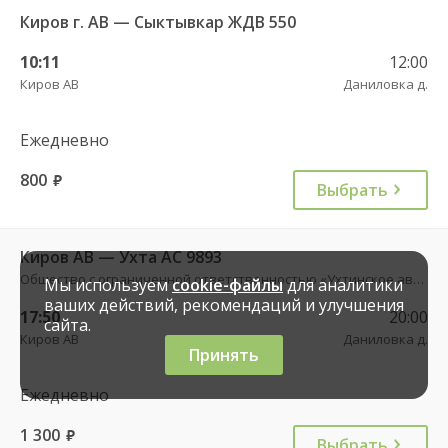
Киров г. АВ — Сыктывкар ЖДВ 550
10:11
12:00
Киров АВ
Даниловка д.
Ежедневно
800
руб.
Выбрать
Киров АВ — Ухта АС 9893
Общество с ограниченной ответственностью «Ухтинское автотранспортное предприятие»
Мы используем
cookie-файлы
для аналитики
ваших действий, рекомендаций и улучшения
17:50
20:00
сайта.
Киров АВ
Даниловка д.
Принять
Ежедневно
1 300
руб.
Выбрать