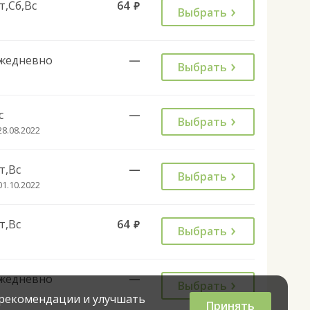
т,Сб,Вс
64
руб.
Выбрать
жедневно
—
Выбрать
с
—
Выбрать
28.08.2022
т,Вс
—
Выбрать
01.10.2022
т,Вс
64
руб.
Выбрать
жедневно
—
Выбрать
 рекомендации и улучшать
Принять