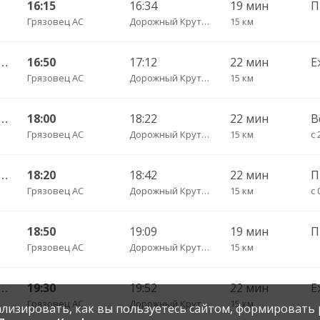
16:15
16:34
19 мин
П
Грязовец АС
Дорожный Крутец д.
15 км
 АС — Вологда АВ ч/з Лоста 202
16:50
17:12
22 мин
Е
Грязовец АС
Дорожный Крутец д.
15 км
 АС — Вологда АВ ч/з Лоста 202
18:00
18:22
22 мин
В
Грязовец АС
Дорожный Крутец д.
15 км
с 
 АС — Вологда АВ ч/з Лоста 202
18:20
18:42
22 мин
П
Грязовец АС
Дорожный Крутец д.
15 км
с 
18:50
19:09
19 мин
П
Грязовец АС
Дорожный Крутец д.
15 км
 АС — Вологда АВ ч/з Лоста 202
19:30
19:52
22 мин
Е
Грязовец АС
Дорожный Крутец д.
15 км
нализировать, как вы пользуетесь сайтом, формировать