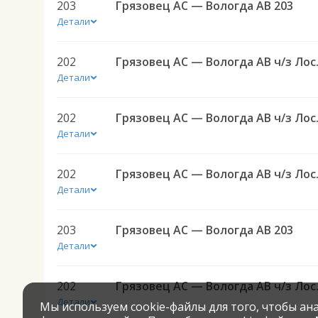
203
Грязовец АС — Вологда АВ 203
Детали
202
Грязовец
Детали
202
Грязовец
Детали
202
Грязовец
Детали
203
Грязовец АС — Вологда АВ 203
Детали
202
Грязовец
Детали
Мы используем cookie-файлы для того, чтобы а