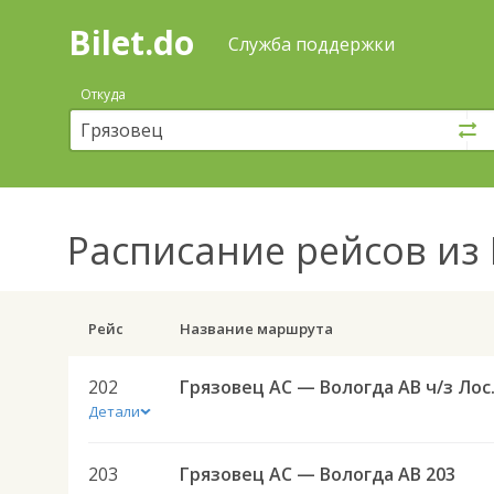
Bilet.do
—
Bilet.do
Поиск
Служба поддержки
и
покупка
Откуда
билетов
на
автобус
онлайн
Расписание рейсов
из 
Рейс
Название маршрута
202
Грязовец
Детали
203
Грязовец АС — Вологда АВ 203