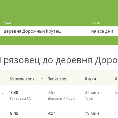
Куда
Когда
на все дни
Грязовец до деревня Дор
Отправление
Прибытие
В пути
 АС — Вологда АВ ч/з Лоста 202
7:30
7:52
22 мин
Е
Грязовец АС
Дорожный Крутец д.
15 км
8:45
9:04
19 мин
П