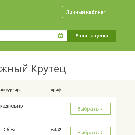
Личный кабинет
ожный Крутец
Дни курсирования
Тариф
жедневно
—
Выбрать
т,Сб,Вс
64
руб.
Выбрать