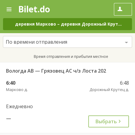
Bilet.do
—
Bilet.do
Поиск
и
покупка
деревня Марково
–
деревня Дорожный Крутец
на 
билетов
на
автобус
По времени отправления
онлайн
Время отправления и прибытия местное
Вологда АВ — Грязовец АС ч/з Лоста 202
6:40
6:48
Марково д.
Дорожный Крутец д.
Ежедневно
—
Выбрать