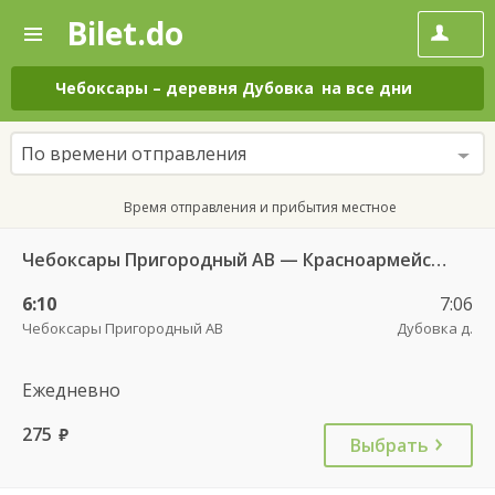
Bilet.do
—
Bilet.do
Поиск
и
покупка
Чебоксары
–
деревня Дубовка
на все дни
билетов
на
автобус
По времени отправления
онлайн
Время отправления и прибытия местное
Чебоксары Пригородный АВ — Красноармейское с. ДКП 121
6:10
7:06
Чебоксары Пригородный АВ
Дубовка д.
Ежедневно
275
руб.
Выбрать