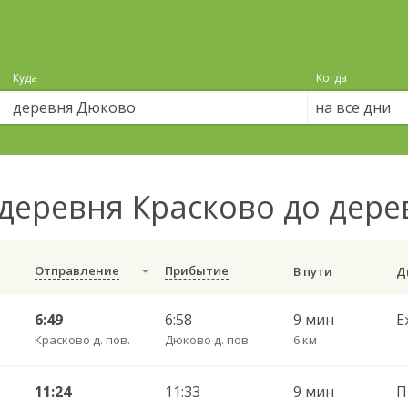
Куда
Когда
на все дни
деревня Красково до дер
Отправление
Прибытие
В пути
6:49
6:58
9 мин
Е
Красково д. пов.
Дюково д. пов.
6 км
11:24
11:33
9 мин