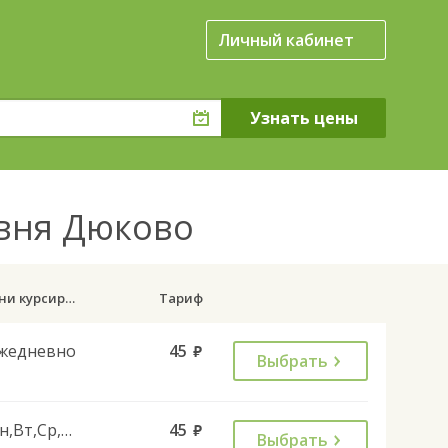
Личный кабинет
евня Дюково
Дни курсирования
Тариф
жедневно
45
руб.
Выбрать
Пн,Вт,Ср,Чт,Пт
45
руб.
Выбрать