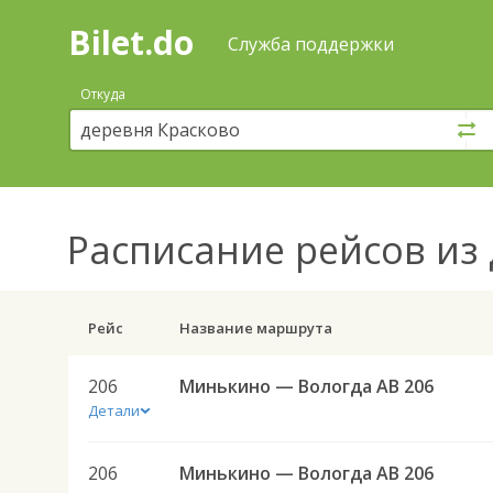
Bilet.do
—
Bilet.do
Поиск
Служба поддержки
и
покупка
Откуда
билетов
на
автобус
онлайн
Расписание рейсов
из 
Рейс
Название маршрута
206
Минькино — Вологда АВ 206
Детали
206
Минькино — Вологда АВ 206