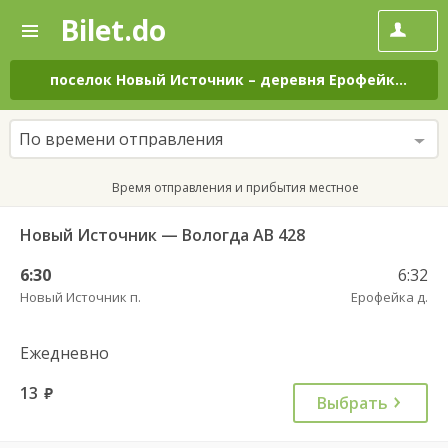
Bilet.do
—
Bilet.do
Поиск
и
покупка
поселок Новый Источник
–
деревня Ерофейка
на в
билетов
на
автобус
По времени отправления
онлайн
Время отправления и прибытия местное
Новый Источник — Вологда АВ 428
6:30
6:32
Новый Источник п.
Ерофейка д.
Ежедневно
13
руб.
Выбрать