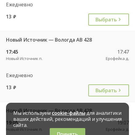
Ежедневно
13
руб.
Выбрать
Новый Источник — Вологда АВ 428
17:45
17:47
Новый Источник п.
Ерофейка д.
Ежедневно
13
руб.
Выбрать
Новый Источник — Вологда АВ 428
Мы используем
cookie-файлы
для аналитики
ваших действий, рекомендаций и улучшения
19:05
19:07
сайта.
Новый Источник п.
Ерофейка д.
Принять