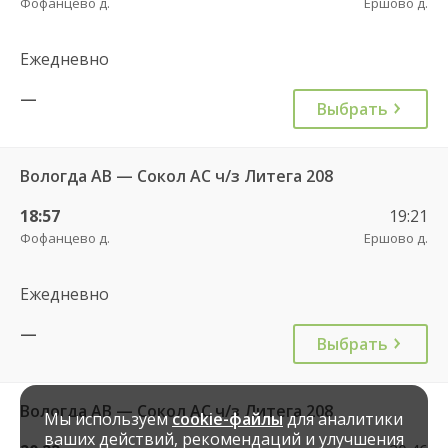
Фофанцево д.
Ершово д.
Ежедневно
—
Выбрать
Вологда АВ — Сокол АС ч/з Литега 208
18:57
19:21
Фофанцево д.
Ершово д.
Ежедневно
—
Выбрать
Вологда АВ — Сокол АС ч/з Литега 208
Мы используем
cookie-файлы
для аналитики
ваших действий, рекомендаций и улучшения