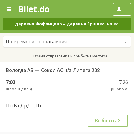
Bilet.do
—
Bilet.do
Поиск
и
покупка
деревня Фофанцево
–
деревня Ершово
на все дни
билетов
на
автобус
По времени отправления
онлайн
Время отправления и прибытия местное
Вологда АВ — Сокол АС ч/з Литега 208
7:02
7:26
Фофанцево д.
Ершово д.
Пн,Вт,Ср,Чт,Пт
—
Выбрать