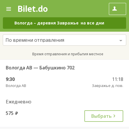
Bilet.do
—
Bilet.do
Поиск
и
покупка
Вологда
–
деревня Завражье
на все дни
билетов
на
автобус
По времени отправления
онлайн
Время отправления и прибытия местное
Вологда АВ — Бабушкино 702
9:30
11:18
Вологда АВ
Завражье д. пов.
Ежедневно
575
руб.
Выбрать