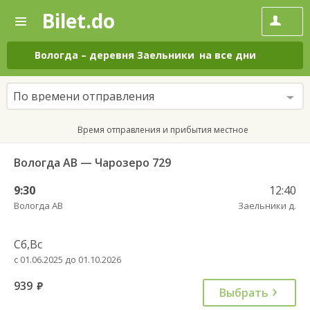
Bilet.do
—
Bilet.do
Поиск
и
покупка
Вологда
–
деревня Заельники
на все дни
билетов
на
автобус
По времени отправления
онлайн
Время отправления и прибытия местное
Вологда АВ — Чарозеро 729
9:30
12:40
Вологда АВ
Заельники д.
Сб,Вс
с 01.06.2025 до 01.10.2026
939
руб.
Выбрать