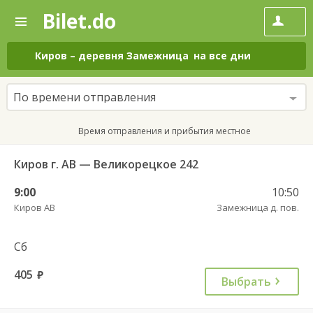
Bilet.do
—
Bilet.do
Поиск
и
покупка
Киров
–
деревня Замежница
на все дни
билетов
на
автобус
По времени отправления
онлайн
Время отправления и прибытия местное
Киров г. АВ — Великорецкое 242
9:00
10:50
Киров АВ
Замежница д. пов.
Сб
405
руб.
Выбрать