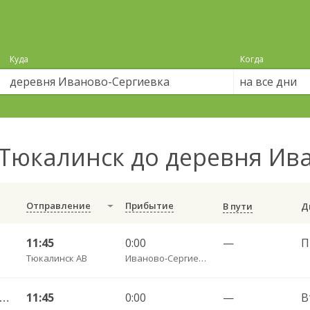
Куда
Когда
на все дни
Тюкалинск до деревня Ив
Отправление
Прибытие
В пути
1
11:45
0:00
—
П
Тюкалинск АВ
Иваново-Сергиевка д.
алинск АВ — Старосолдатское с. 210
11:45
0:00
—