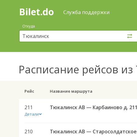
Bilet.do
—
Bilet.do
Поиск
Служба поддержки
и
покупка
Откуда
билетов
на
автобус
онлайн
Расписание рейсов
из 
Рейс
Название маршрута
211
Тюкалинск АВ — Карбаиново д. 21
Детали
210
Тюк