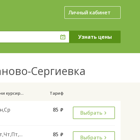
Личный кабинет
аново-Сергиевка
Дни курсирования
Тариф
н,Ср
85
руб.
Выбрать
Вт,Чт,Пт,Вс
85
руб.
Выбрать