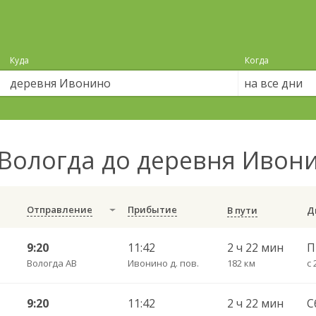
Куда
Когда
на все дни
Вологда до деревня Ивон
Отправление
Прибытие
В пути
9:20
11:42
2 ч 22 мин
Вологда АВ
Ивонино д. пов.
182 км
с 
9:20
11:42
2 ч 22 мин
С