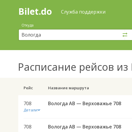
Bilet.do
—
Bilet.do
Поиск
Служба поддержки
и
покупка
Откуда
билетов
на
автобус
онлайн
Расписание рейсов
из 
Рейс
Название маршрута
708
Вологда АВ — Верховажье 708
Детали
708
Вологда АВ — Верховажье 708