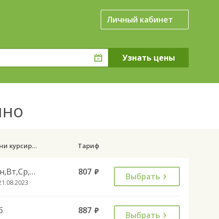
Личный кабинет
ино
Дни курсирования
Тариф
Пн,Вт,Ср,Чт,Вс
807
руб.
Выбрать
21.08.2023
б
887
руб.
Выбрать