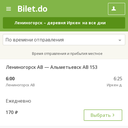
Bilet.do
—
Bilet.do
Поиск
и
покупка
Лениногорск
–
деревня Иркен
на все дни
билетов
на
автобус
По времени отправления
онлайн
Время отправления и прибытия местное
Лениногорск АВ — Альметьевск АВ 153
6:00
6:25
Лениногорск АВ
Иркен д.
Ежедневно
170
руб.
Выбрать