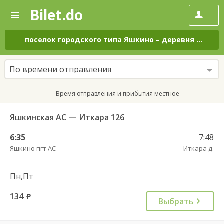
Bilet.do
—
Bilet.do
Поиск
и
покупка
поселок городского типа Яшкино
–
деревня Иткара
билетов
на
автобус
По времени отправления
онлайн
Время отправления и прибытия местное
Яшкинская АС — Иткара 126
6:35
7:48
Яшкино пгт АС
Иткара д.
Пн,Пт
134
руб.
Выбрать