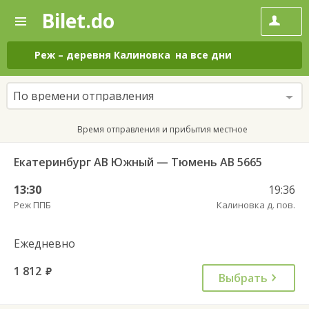
Bilet.do
—
Bilet.do
Поиск
и
покупка
Реж
–
деревня Калиновка
на все дни
билетов
на
автобус
По времени отправления
онлайн
Время отправления и прибытия местное
Екатеринбург АВ Южный — Тюмень АВ 5665
13:30
19:36
Реж ППБ
Калиновка д. пов.
Ежедневно
1 812
руб.
Выбрать