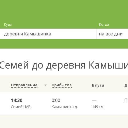
Куда
Когда
на все дни
Семей до деревня Камыш
Отправление
Прибытие
В пути
14:30
0:00
—
П
Семей ЦАВ
Камышинка д.
149 км