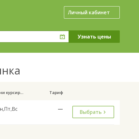
Личный кабинет
инка
Дни курсирования
Тариф
н,Пт,Вс
—
Выбрать