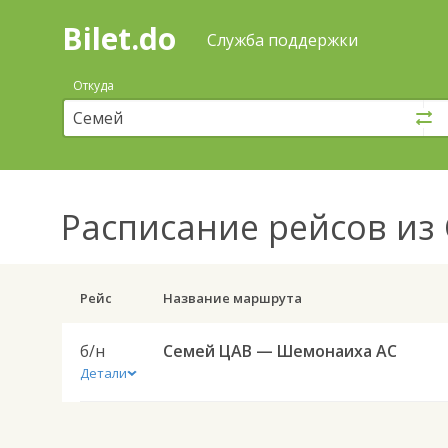
Bilet.do
—
Bilet.do
Поиск
Служба поддержки
и
покупка
Откуда
билетов
на
автобус
онлайн
Расписание рейсов
из 
Рейс
Название маршрута
б/н
Семей ЦАВ — Шемонаиха АС
Детали