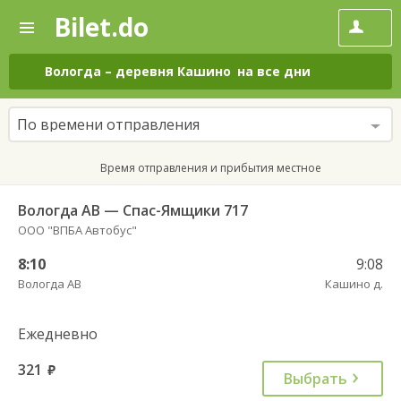
Bilet.do
—
Bilet.do
Поиск
и
покупка
Вологда
–
деревня Кашино
на все дни
билетов
на
автобус
По времени отправления
онлайн
Время отправления и прибытия местное
Вологда АВ — Спас-Ямщики 717
ООО "ВПБА Автобус"
8:10
9:08
Вологда АВ
Кашино д.
Ежедневно
321
руб.
Выбрать