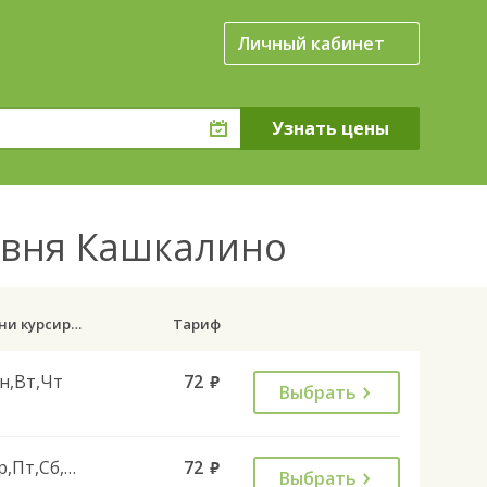
Личный кабинет
евня Кашкалино
Дни курсирования
Тариф
н,Вт,Чт
72
руб.
Выбрать
Ср,Пт,Сб,Вс
72
руб.
Выбрать