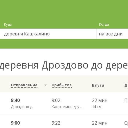
Куда
Когда
на все дни
деревня Дроздово до дер
Отправление
Прибытие
В пути
8:40
9:02
22 мин
П
Дроздово д.
Кашкалино д. у АЗС
14 км
9:00
9:22
22 мин