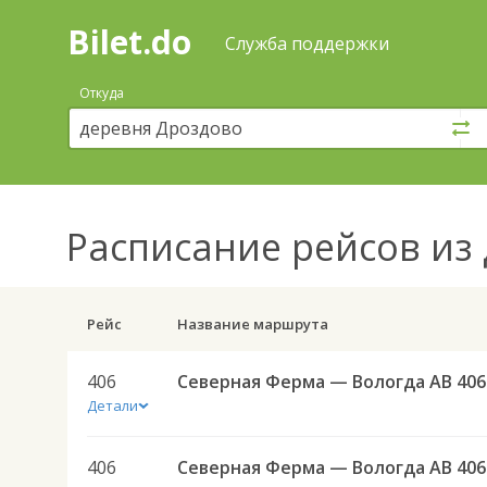
Bilet.do
—
Bilet.do
Поиск
Служба поддержки
и
покупка
Откуда
билетов
на
автобус
онлайн
Расписание рейсов
из 
Рейс
Название маршрута
406
Северная Ферма — Вологда АВ 406
Детали
406
Северная Ферма — Вологда АВ 406