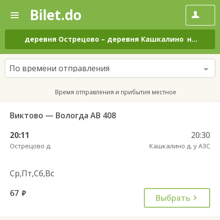
Bilet.do
—
Bilet.do
Поиск
и
покупка
деревня Острецово
–
деревня Кашкалино
на все дни
билетов
на
автобус
По времени отправления
онлайн
Время отправления и прибытия местное
Виктово — Вологда АВ 408
20:11
20:30
Острецово д.
Кашкалино д. у АЗС
Ср,Пт,Сб,Вс
67
руб.
Выбрать