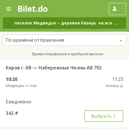
Bilet.do
—
Bilet.do
Поиск
и
покупка
поселок Медведок
–
деревня Кизерь
на все дни
билетов
на
автобус
По времени отправления
онлайн
Время отправления и прибытия местное
Киров г. АВ — Набережные Челны АВ 702
10:20
11:23
Медведок п. пов.
Кизерь д.
Ежедневно
342
руб.
Выбрать