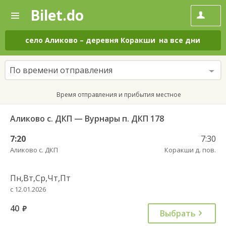
Bilet.do
—
Bilet.do
Поиск
и
покупка
село Аликово
–
деревня Коракши
на все дни
билетов
на
автобус
По времени отправления
онлайн
Время отправления и прибытия местное
Аликово с. ДКП — Вурнары п. ДКП 178
7:20
7:30
Аликово с. ДКП
Коракши д. пов.
Пн,Вт,Ср,Чт,Пт
с 12.01.2026
40
руб.
Выбрать