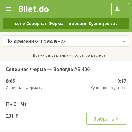
Bilet.do
—
Bilet.do
Поиск
и
покупка
село Северная Ферма
–
деревня Кузнецовка
на все
билетов
на
автобус
По времени отправления
онлайн
Время отправления и прибытия местное
Северная Ферма — Вологда АВ 406
8:05
9:17
Северная Ферма с.
Кузнецовка д. пов.
Пн,Вт,Чт
231
руб.
Выбрать