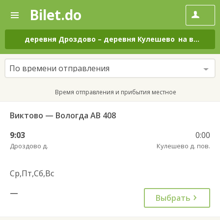
Bilet.do
—
Bilet.do
Поиск
и
покупка
деревня Дроздово
–
деревня Кулешево
на все дни
билетов
на
автобус
По времени отправления
онлайн
Время отправления и прибытия местное
Виктово — Вологда АВ 408
9:03
0:00
Дроздово д.
Кулешево д. пов.
Ср,Пт,Сб,Вс
—
Выбрать