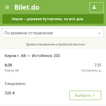
Bilet.do
—
Bilet.do
Поиск
и
покупка
Киров
–
деревня Кутергины
на все дни
билетов
на
автобус
По времени отправления
онлайн
Время отправления и прибытия местное
Киров г. АВ — Истобенск 203
6:35
7:35
Киров АВ
Кутергины д.
Ежедневно
320
руб.
Выбрать