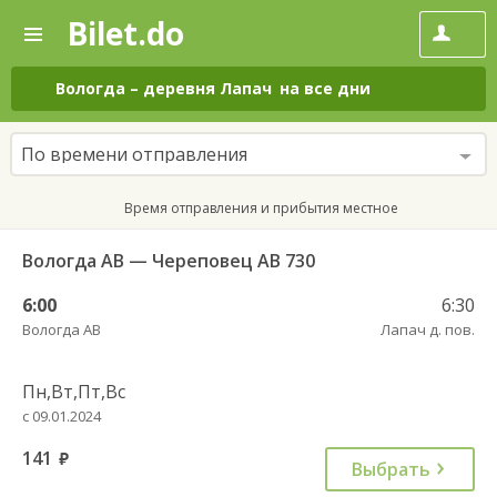
Bilet.do
—
Bilet.do
Поиск
и
покупка
Вологда
–
деревня Лапач
на все дни
билетов
на
автобус
По времени отправления
онлайн
Время отправления и прибытия местное
Вологда АВ — Череповец АВ 730
6:00
6:30
Вологда АВ
Лапач д. пов.
Пн,Вт,Пт,Вс
с 09.01.2024
141
руб.
Выбрать