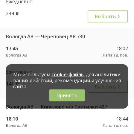
Ежедневно
239
руб.
Выбрать
Вологда АВ — Череповец АВ 730
17:45
18:07
Вологда АВ
Лапач д. пов.
Ежедневно
Мы используем
cookie-файлы
для аналитики
ваших действий, рекомендаций и улучшения
141
руб.
сайта.
Выбрать
Принять
Вологда АВ — Кипелово ч/з Светилки 427
18:10
18:44
Вологда АВ
Лапач д. пов.