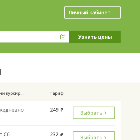
Личный кабинет
ы
Дни курсирования
Тариф
жедневно
249
руб.
Выбрать
т,Сб
232
руб.
Выбрать