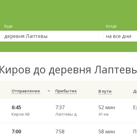
Куда
Когда
на все дни
Киров до деревня Лаптев
Отправление
Прибытие
В пути
6:45
7:37
52 мин
Е
Киров АВ
Лаптевы д.
41 км
7:00
7:58
58 мин
П