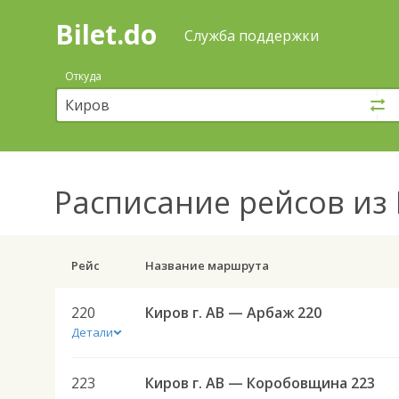
Bilet.do
—
Bilet.do
Поиск
Служба поддержки
и
покупка
Откуда
билетов
на
автобус
онлайн
Расписание рейсов
из 
Рейс
Название маршрута
220
Киров г. АВ — Арбаж 220
Детали
223
Киров г. АВ — Коробовщина 223