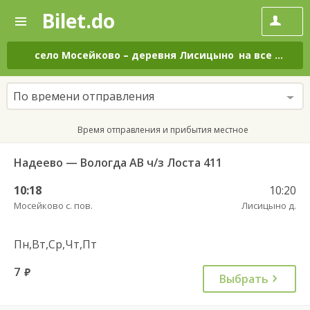
Bilet.do
—
Bilet.do
Поиск
и
покупка
село Мосейково
–
деревня Лисицыно
на все дни
билетов
на
автобус
По времени отправления
онлайн
Время отправления и прибытия местное
Надеево — Вологда АВ ч/з Лоста 411
10:18
10:20
Мосейково с. пов.
Лисицыно д.
Пн,Вт,Ср,Чт,Пт
7
руб.
Выбрать