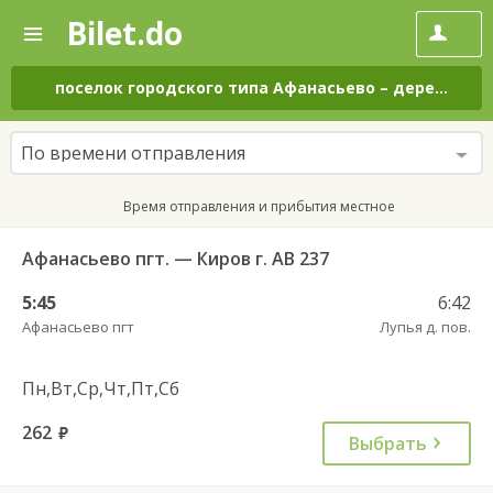
Bilet.do
—
Bilet.do
Поиск
и
покупка
поселок городского типа Афанасьево
–
деревня Лупья
билетов
на
автобус
По времени отправления
онлайн
Время отправления и прибытия местное
Афанасьево пгт. — Киров г. АВ 237
5:45
6:42
Афанасьево пгт
Лупья д. пов.
Пн,Вт,Ср,Чт,Пт,Сб
262
руб.
Выбрать