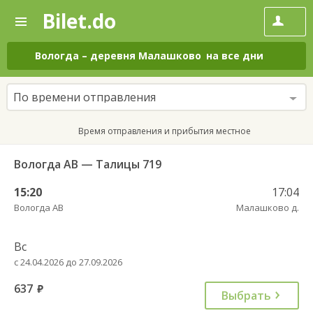
Bilet.do
—
Bilet.do
Поиск
и
покупка
Вологда
–
деревня Малашково
на все дни
билетов
на
автобус
По времени отправления
онлайн
Время отправления и прибытия местное
Вологда АВ — Талицы 719
15:20
17:04
Вологда АВ
Малашково д.
Вс
с 24.04.2026 до 27.09.2026
637
руб.
Выбрать