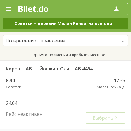
Bilet.do
—
Bilet.do
Поиск
и
покупка
Советск
–
деревня Малая Речка
на все дни
билетов
на
автобус
По времени отправления
онлайн
Время отправления и прибытия местное
Киров г. АВ — Йошкар-Ола г. АВ 4464
8:30
12:35
Советск
Малая Речка д.
24.04
Рейс неактивен
Выбрать