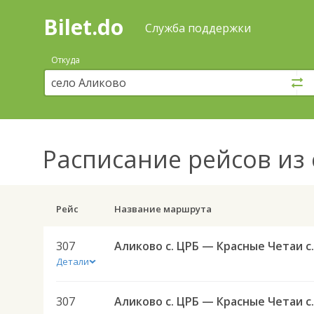
Bilet.do
—
Bilet.do
Поиск
Служба поддержки
и
покупка
Откуда
билетов
на
автобус
онлайн
Расписание рейсов
из 
Рейс
Название маршрута
307
Детали
307