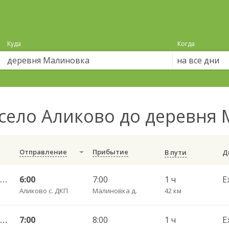
Куда
Когда
на все дни
село Аликово до деревня
Отправление
Прибытие
В пути
Аликово с. ЦРБ — Красные Четаи с. ДКП 307
6:00
7:00
1 ч
Е
Аликово с. ДКП
Малиновка д.
42 км
Аликово с. ЦРБ — Красные Четаи с. ДКП 307
7:00
8:00
1 ч
Е