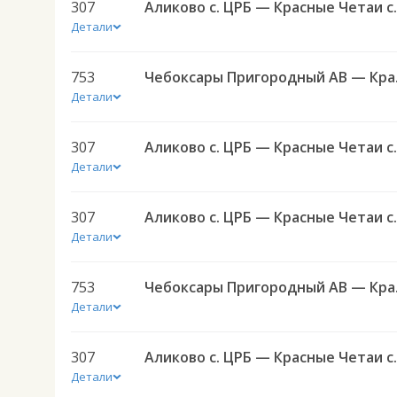
307
Детали
753
Чебоксары П
Детали
307
Детали
307
Детали
753
Чебоксары П
Детали
307
Детали