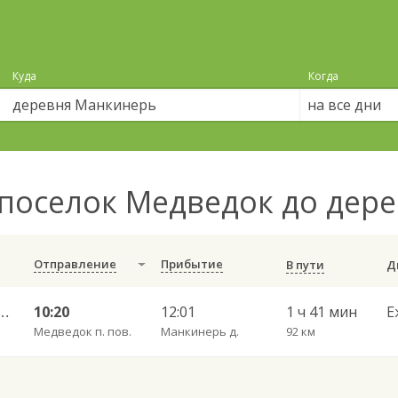
Куда
Когда
на все дни
поселок Медведок до дер
Отправление
Прибытие
В пути
 — Набережные Челны АВ 702
10:20
12:01
1 ч 41 мин
Е
Медведок п. пов.
Манкинерь д.
92 км