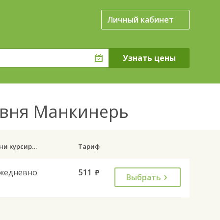
Личный кабинет
евня Манкинерь
Дни курсирования
Тариф
жедневно
511
руб.
Выбрать