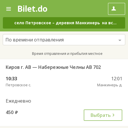
Bilet.do
—
Bilet.do
Поиск
и
покупка
село Петровское
–
деревня Манкинерь
на все дни
билетов
на
автобус
По времени отправления
онлайн
Время отправления и прибытия местное
Киров г. АВ — Набережные Челны АВ 702
10:33
12:01
Петровское с.
Манкинерь д.
Ежедневно
450
руб.
Выбрать