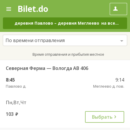
Bilet.do
—
Bilet.do
Поиск
и
покупка
деревня Павлово
–
деревня Меглеево
на все дни
билетов
на
автобус
По времени отправления
онлайн
Время отправления и прибытия местное
Северная Ферма — Вологда АВ 406
8:45
9:14
Павлово д.
Меглеево д. пов.
Пн,Вт,Чт
103
руб.
Выбрать