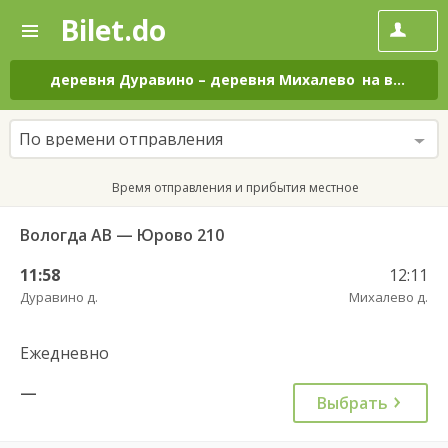
Bilet.do
—
Bilet.do
Поиск
и
покупка
деревня Дуравино
–
деревня Михалево
на все дни
билетов
на
автобус
По времени отправления
онлайн
Время отправления и прибытия местное
Вологда АВ — Юрово 210
11:58
12:11
Дуравино д.
Михалево д.
Ежедневно
—
Выбрать