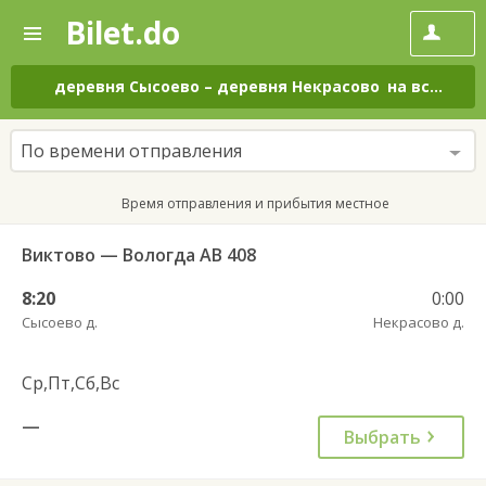
Bilet.do
—
Bilet.do
Поиск
и
покупка
деревня Сысоево
–
деревня Некрасово
на все дни
билетов
на
автобус
По времени отправления
онлайн
Время отправления и прибытия местное
Виктово — Вологда АВ 408
8:20
0:00
Сысоево д.
Некрасово д.
Ср,Пт,Сб,Вс
—
Выбрать