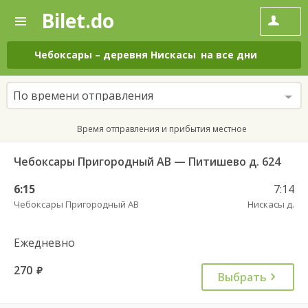
Bilet.do
—
Bilet.do
Поиск
и
покупка
Чебоксары
–
деревня Нискасы
на все дни
билетов
на
автобус
По времени отправления
онлайн
Время отправления и прибытия местное
Чебоксары Пригородный АВ — Питишево д. 624
6:15
7:14
Чебоксары Пригородный АВ
Нискасы д.
Ежедневно
270
руб.
Выбрать