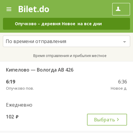
Bilet.do
—
Bilet.do
Поиск
и
покупка
Опучково
–
деревня Новое
на все дни
билетов
на
автобус
По времени отправления
онлайн
Время отправления и прибытия местное
Кипелово — Вологда АВ 426
6:19
6:36
Опучково пов.
Новое д.
Ежедневно
102
руб.
Выбрать