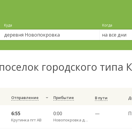
Куда
Когда
на все дни
поселок городского типа 
Отправление
Прибытие
В пути
6:55
0:00
—
П
Крутинка пгт АВ
Новопокровка д. (КРУТ)