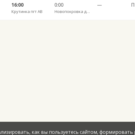
16:00
0:00
—
П
Крутинка пгт АВ
Новопокровка д. (КРУТ)
нализировать, как вы пользуетесь сайтом, формировать