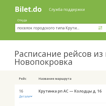
Bilet.do
—
Bilet.do
Поиск
Служба поддержки
и
покупка
Откуда
билетов
на
автобус
онлайн
Расписание рейсов
из 
Новопокровка
Рейс
Название маршрута
16
Крутинка рп АС — Колодцы д. 16
Детали