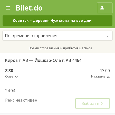
Bilet.do
—
Bilet.do
Поиск
и
покупка
Советск
–
деревня Нужъялы
на все дни
билетов
на
автобус
По времени отправления
онлайн
Время отправления и прибытия местное
Киров г. АВ — Йошкар-Ола г. АВ 4464
8:30
13:00
Советск
Нужъялы д.
24.04
Рейс неактивен
Выбрать