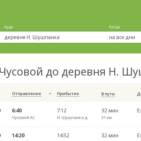
Куда
Когда
на все дни
Чусовой до деревня Н. 
Отправление
Прибытие
В пути
0
6:40
7:12
32 мин
Е
Чусовой АС
Н. Шушпанка д.
31 км
0
14:20
14:52
32 мин
Е