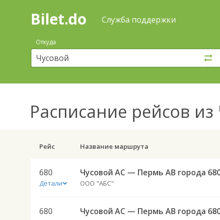
Bilet.do
—
Bilet.do
Поиск
Служба поддержки
и
покупка
Откуда
билетов
на
автобус
онлайн
Расписание рейсов
из 
Рейс
Название маршрута
680
Чусовой АС — Пермь АВ города 68
Детали
ООО "АБС"
680
Чусовой АС — Пермь АВ города 68