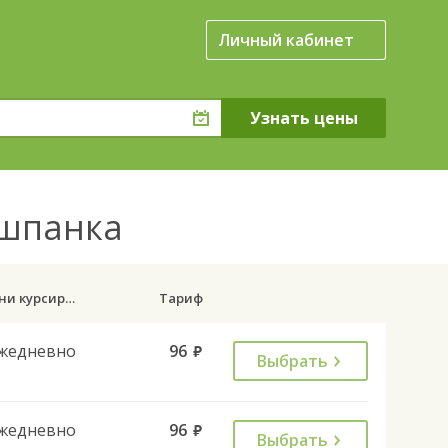
Личный кабинет
Шушпанка
Дни курсирования
Тариф
жедневно
96
руб.
Выбрать
жедневно
96
руб.
Выбрать