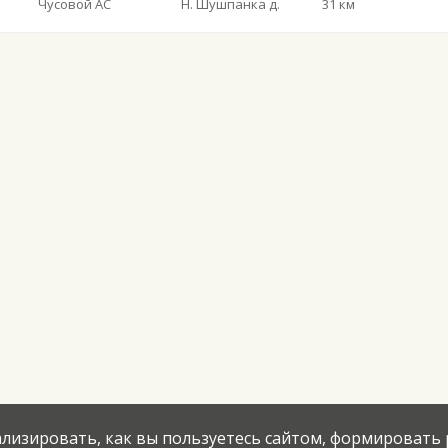
Чусовой АС
Н. Шушпанка д.
31 км
нализировать, как вы пользуетесь сайтом, формировать