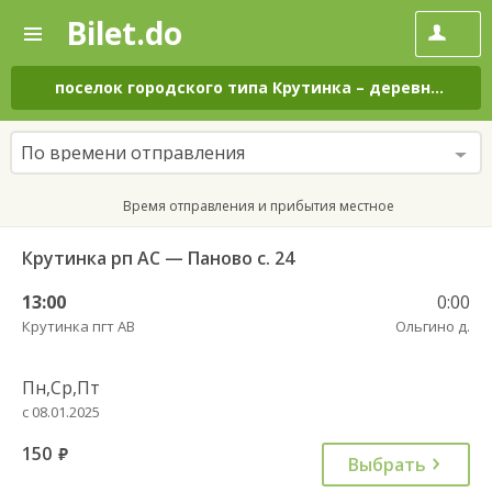
Bilet.do
—
Bilet.do
Поиск
и
покупка
поселок городского типа Крутинка
–
деревня Ольгино
билетов
на
автобус
По времени отправления
онлайн
Время отправления и прибытия местное
Крутинка рп АС — Паново с. 24
13:00
0:00
Крутинка пгт АВ
Ольгино д.
Пн,Ср,Пт
с 08.01.2025
150
руб.
Выбрать