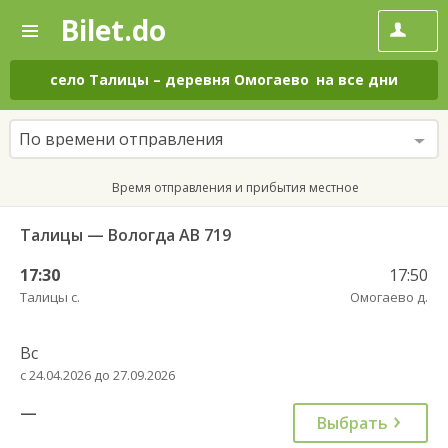
Bilet.do
—
Bilet.do
Поиск
и
покупка
село Талицы
–
деревня Омогаево
на все дни
билетов
на
автобус
По времени отправления
онлайн
Время отправления и прибытия местное
Талицы — Вологда АВ 719
17:30
17:50
Талицы с.
Омогаево д.
Вс
с 24.04.2026 до 27.09.2026
—
Выбрать