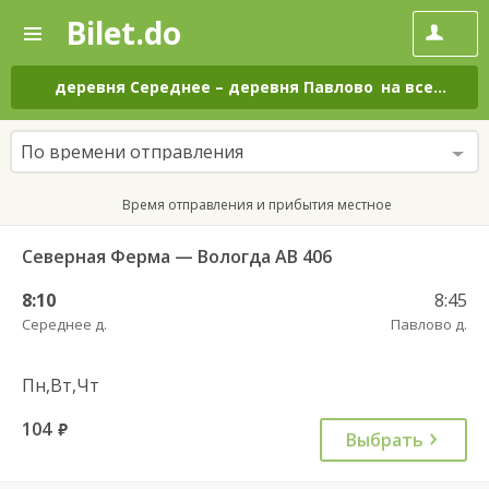
Bilet.do
—
Bilet.do
Поиск
и
покупка
деревня Середнее
–
деревня Павлово
на все дни
билетов
на
автобус
По времени отправления
онлайн
Время отправления и прибытия местное
Северная Ферма — Вологда АВ 406
8:10
8:45
Середнее д.
Павлово д.
Пн,Вт,Чт
104
руб.
Выбрать